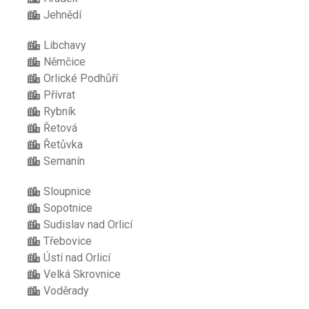
Jehnědí
Libchavy
Němčice
Orlické Podhůří
Přívrat
Rybník
Řetová
Řetůvka
Semanín
Sloupnice
Sopotnice
Sudislav nad Orlicí
Třebovice
Ústí nad Orlicí
Velká Skrovnice
Voděrady