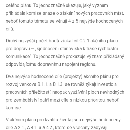
celého plánu. To jednoznačně ukazuje, jaký význam
přikládala komise snaze o získání nových pracovních míst,
neboť tomuto tématu se věnují 4 z 5 nejvýše hodnocených
cílů.
Druhý nejvyšší počet bodů získal cíl C.2.1 akčního plánu
pro dopravu – „sjednocení stanoviska k trase rychlostní
komunikace“. To jednoznačně prokazuje význam přikládaný
odpovídajícímu dopravnímu napojení regionu.
Dva nejvýše hodnocené cíle (projekty) akčního plánu pro
rozvoj venkova B.1.1. a B.1.3. se rovněž týkají investic a
pracovních příležitostí, naopak využívání ploch nevhodných
pro zemědělství patří mezi cíle s nízkou prioritou, neboť
komise
V akčním plánu pro kvalitu života jsou nejvýše hodnoceny
cíle A.2.1., A.4.1. a A.4.2., které se všechny zabývají