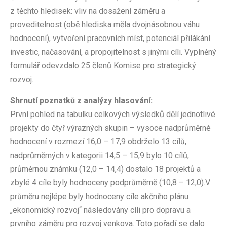
z těchto hledisek: vliv na dosažení záměru a
proveditelnost (obě hlediska měla dvojnásobnou váhu
hodnocení), vytvoření pracovních míst, potenciál přilákání
investic, načasování, a propojitelnost s jinými cíli. Vyplněný
formulář odevzdalo 25 členů Komise pro strategický
rozvoj.
Shrnutí poznatků z analýzy hlasování:
První pohled na tabulku celkových výsledků dělí jednotlivé
projekty do čtyř výrazných skupin – vysoce nadprůměrné
hodnocení v rozmezí 16,0 – 17,9 obdrželo 13 cílů,
nadprůměrných v kategorii 14,5 – 15,9 bylo 10 cílů,
průměrnou známku (12,0 – 14,4) dostalo 18 projektů a
zbylé 4 cíle byly hodnoceny podprůměrně (10,8 – 12,0).V
průměru nejlépe byly hodnoceny cíle akčního plánu
„ekonomický rozvoj“ následovány cíli pro dopravu a
prvního záměru pro rozvoj venkova. Toto pořadí se dalo