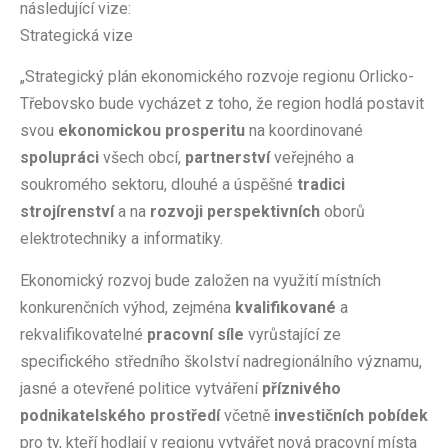
následující vize:
Strategická vize
„Strategický plán ekonomického rozvoje regionu Orlicko-
Třebovsko bude vycházet z toho, že region hodlá postavit
svou
ekonomickou prosperitu
na koordinované
spolupráci
všech obcí,
partnerství
veřejného a
soukromého sektoru, dlouhé a úspěšné
tradici
strojírenství
a na
rozvoji perspektivních
oborů
elektrotechniky a informatiky.
Ekonomický rozvoj bude založen na využití místních
konkurenčních výhod, zejména
kvalifikované
a
rekvalifikovatelné
pracovní síle
vyrůstající ze
specifického středního školství nadregionálního významu,
jasné a otevřené politice vytváření
příznivého
podnikatelského prostředí
včetně
investičních pobídek
pro ty, kteří hodlají v regionu vytvářet nová pracovní místa