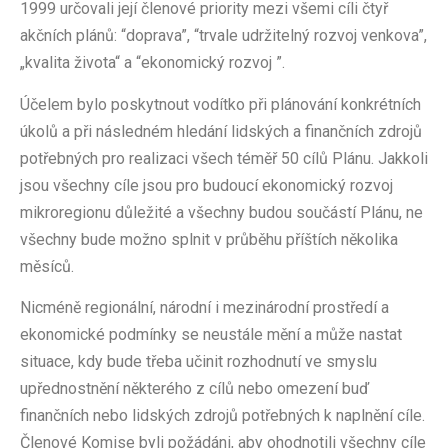
1999 určovali její členové priority mezi všemi cíli čtyř
akčních plánů: “doprava”, “trvale udržitelný rozvoj venkova”,
„kvalita života“ a “ekonomický rozvoj ”.
Účelem bylo poskytnout vodítko při plánování konkrétních
úkolů a při následném hledání lidských a finančních zdrojů
potřebných pro realizaci všech téměř 50 cílů Plánu. Jakkoli
jsou všechny cíle jsou pro budoucí ekonomický rozvoj
mikroregionu důležité a všechny budou součástí Plánu, ne
všechny bude možno splnit v průběhu příštích několika
měsíců.
Nicméně regionální, národní i mezinárodní prostředí a
ekonomické podmínky se neustále mění a může nastat
situace, kdy bude třeba učinit rozhodnutí ve smyslu
upřednostnění některého z cílů nebo omezení buď
finančních nebo lidských zdrojů potřebných k naplnění cíle.
Členové Komise byli požádáni, aby ohodnotili všechny cíle