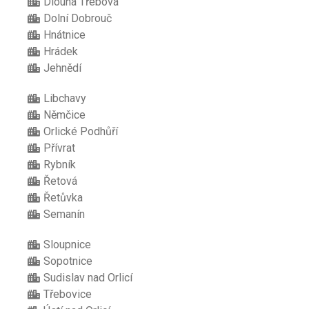
Dlouhá Třebová
Dolní Dobrouč
Hnátnice
Hrádek
Jehnědí
Libchavy
Němčice
Orlické Podhůří
Přívrat
Rybník
Řetová
Řetůvka
Semanín
Sloupnice
Sopotnice
Sudislav nad Orlicí
Třebovice